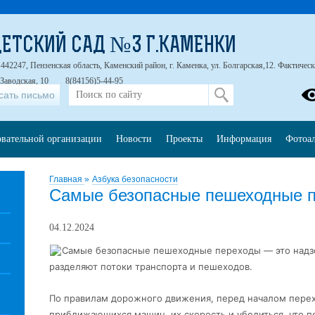
ЕТСКИЙ САД №3 Г.КАМЕНКИ
42247, Пензенская область, Каменский район, г. Каменка, ул. Болгарская,12. Фактический
 Заводская, 10
8(84156)5-44-95
сать письмо
овательной организации
Новости
Проекты
Информация
Фотоа
Главная
»
Азбука безопасности
Самые безопасные пешеходные 
04.12.2024
Самые безопасные пешеходные переходы — это надзе
разделяют потоки транспорта и пешеходов.
По правилам дорожного движения, перед началом перех
приближающихся машин, их скорость и убедиться,
что п