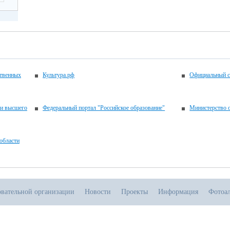
ственных
Культура.рф
Официальный с
 и высшего
Федеральный портал "Российское образование"
Министерство о
области
овательной организации
Новости
Проекты
Информация
Фотоа