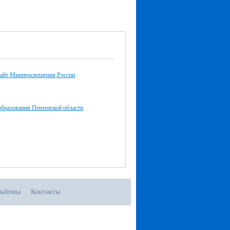
айт Минпросвещения России
бразования Пензенской области
льбомы
Контакты