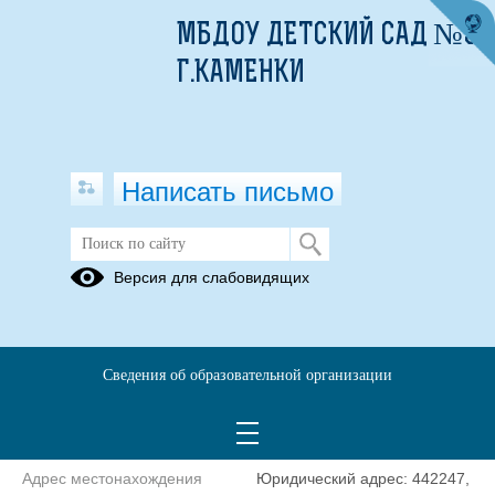
МБДОУ ДЕТСКИЙ САД №3
Г.КАМЕНКИ
Написать письмо
Контакты
Версия для слабовидящих
МУНИЦИПАЛЬНОЕ БЮДЖЕТНОЕ ДОШКОЛЬНОЕ
ОБРАЗОВАТЕЛЬНОЕ УЧРЕЖДЕНИЕ ДЕТСКИЙ САД №3 Г.
Сведения об образовательной организации
КАМЕНКИ КАМЕНСКОГО РАЙОНА ПЕНЗЕНСКОЙ ОБЛАСТИ
Сокращенное наименование
МБДОУ ДЕТСКИЙ САД №3
образовательной организации*
Г.КАМЕНКИ
Адрес местонахождения
Юридический адрес: 442247,