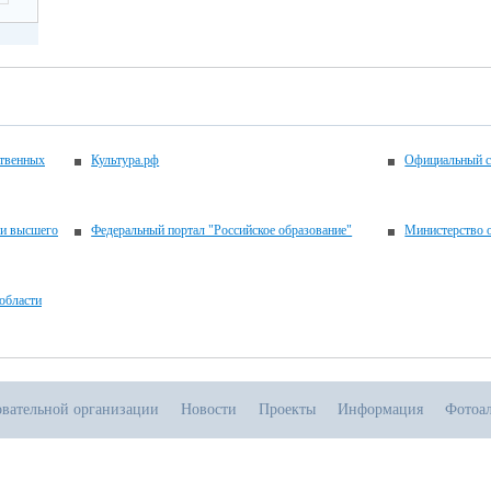
ственных
Культура.рф
Официальный с
 и высшего
Федеральный портал "Российское образование"
Министерство о
области
овательной организации
Новости
Проекты
Информация
Фотоа