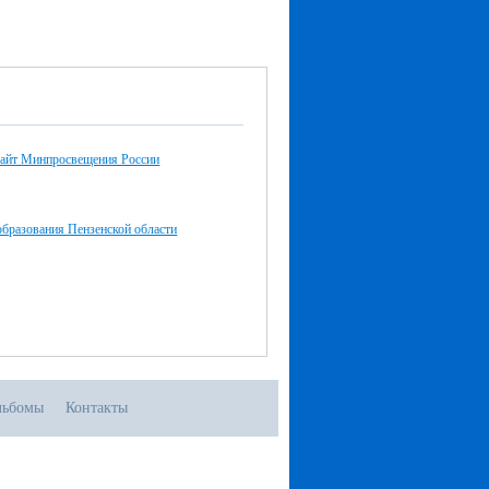
айт Минпросвещения России
бразования Пензенской области
льбомы
Контакты