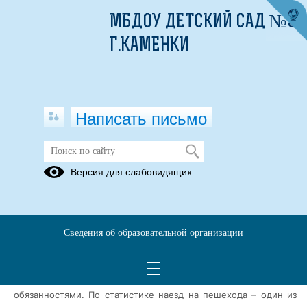
МБДОУ ДЕТСКИЙ САД №3
Г.КАМЕНКИ
Написать письмо
Светоотражатели
Версия для слабовидящих
22.02.2023
Госавтоинспекция Каменского района призывает пешеходов
использовать световозвращающие элементы на одежде.
Сведения об образовательной организации
Пешеход - самый массовый участник дорожного движения,
который согласно ПДД наделен как правами, так и
обязанностями. По статистике наезд на пешехода – один из